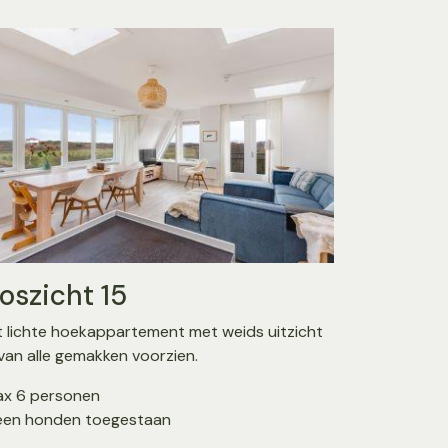
oszicht 15
Wit vi
t lichte hoekappartement met weids uitzicht
Wit vink li
 van alle gemakken voorzien.
bezienswaa
x 6 personen
Max 4 per
en honden toegestaan
Geen hond