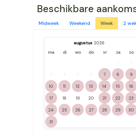
Beschikbare aankom
Midweek
Weekend
Week
2 we
augustus
ma
di
wo
do
vr
za
zo
1
2
3
4
5
6
7
8
9
10
11
12
13
14
15
16
17
18
19
20
21
22
23
24
25
26
27
28
29
30
31