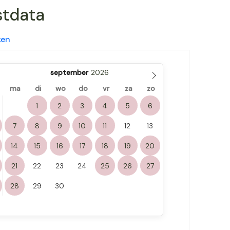
stdata
ken
september
ma
di
wo
do
vr
za
zo
1
2
3
4
5
6
7
8
9
10
11
12
13
14
15
16
17
18
19
20
21
22
23
24
25
26
27
28
29
30