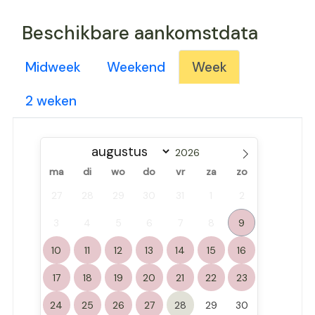
Beschikbare aankomstdata
Midweek
Weekend
Week
2 weken
ma
di
wo
do
vr
za
zo
27
28
29
30
31
1
2
3
4
5
6
7
8
9
10
11
12
13
14
15
16
17
18
19
20
21
22
23
24
25
26
27
28
29
30