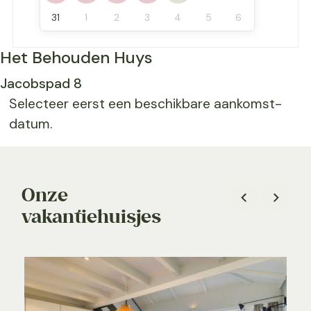
31
1
2
3
4
5
6
Het Behouden Huys
Jacobspad 8
Selecteer eerst een beschikbare aankomst-
datum.
Onze
vakantiehuisjes