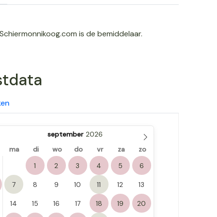
Schiermonnikoog.com is de bemiddelaar.
stdata
ken
september
ma
di
wo
do
vr
za
zo
1
2
3
4
5
6
7
8
9
10
11
12
13
14
15
16
17
18
19
20