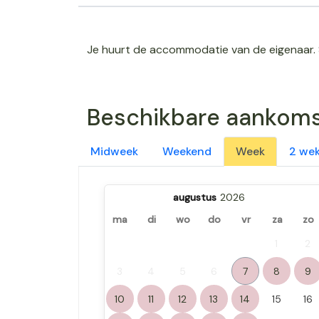
Je huurt de accommodatie van de eigenaar. 
Beschikbare aankom
Midweek
Weekend
Week
2 we
augustus
ma
di
wo
do
vr
za
zo
1
2
3
4
5
6
7
8
9
10
11
12
13
14
15
16