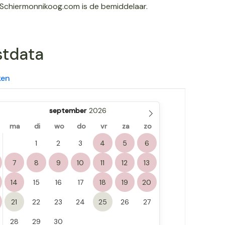
Schiermonnikoog.com is de bemiddelaar.
stdata
ken
september
ma
di
wo
do
vr
za
zo
1
2
3
4
5
6
7
8
9
10
11
12
13
14
15
16
17
18
19
20
21
22
23
24
25
26
27
28
29
30