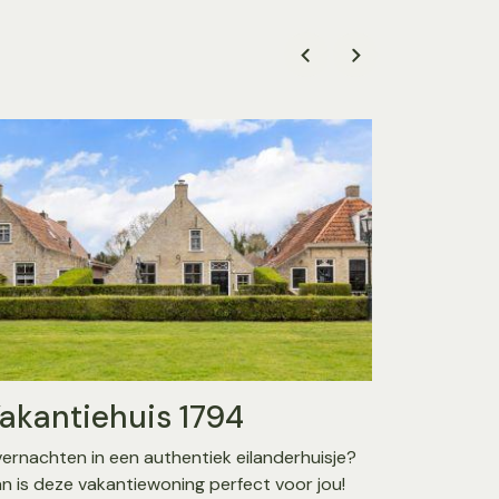
akantiehuis 1794
Sukerj
ernachten in een authentiek eilanderhuisje?
Samen eropu
n is deze vakantiewoning perfect voor jou!
twee echtp